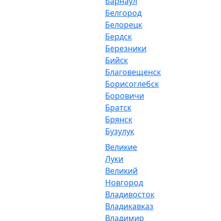
Барнаул
Белгород
Белорецк
Бердск
Березники
Бийск
Благовещенск
Борисоглебск
Боровичи
Братск
Брянск
Бузулук
Великие
Луки
Великий
Новгород
Владивосток
Владикавказ
Владимир