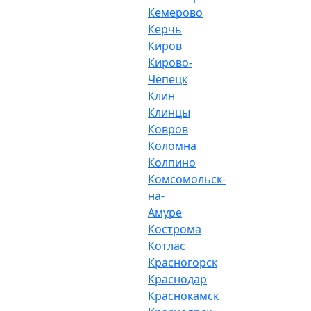
Кемерово
Керчь
Киров
Кирово-
Чепецк
Клин
Клинцы
Ковров
Коломна
Колпино
Комсомольск-
на-
Амуре
Кострома
Котлас
Красногорск
Краснодар
Краснокамск