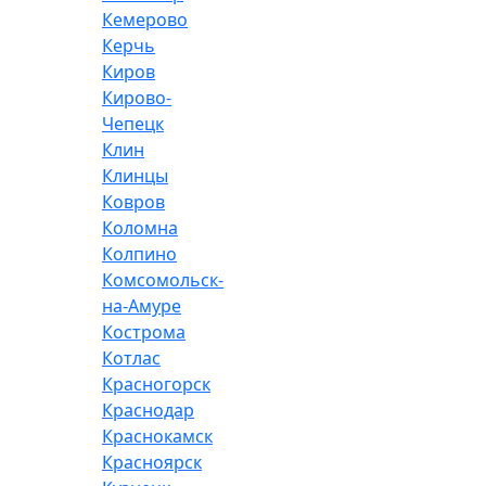
Кемерово
Керчь
Киров
Кирово-
Чепецк
Клин
Клинцы
Ковров
Коломна
Колпино
Комсомольск-
на-Амуре
Кострома
Котлас
Красногорск
Краснодар
Краснокамск
Красноярск