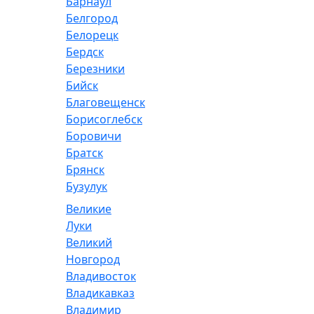
Барнаул
Белгород
Белорецк
Бердск
Березники
Бийск
Благовещенск
Борисоглебск
Боровичи
Братск
Брянск
Бузулук
Великие
Луки
Великий
Новгород
Владивосток
Владикавказ
Владимир