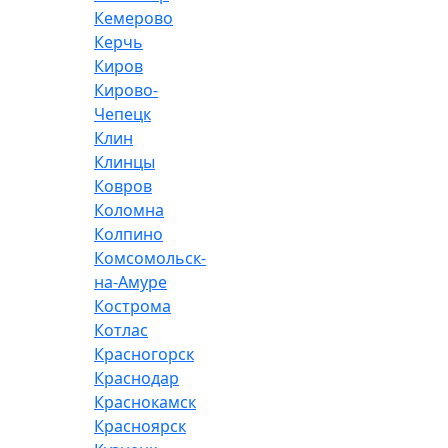
Кемерово
Керчь
Киров
Кирово-
Чепецк
Клин
Клинцы
Ковров
Коломна
Колпино
Комсомольск-
на-Амуре
Кострома
Котлас
Красногорск
Краснодар
Краснокамск
Красноярск