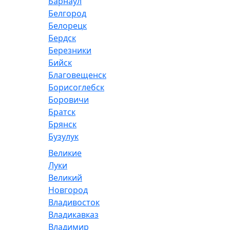
Барнаул
Белгород
Белорецк
Бердск
Березники
Бийск
Благовещенск
Борисоглебск
Боровичи
Братск
Брянск
Бузулук
Великие
Луки
Великий
Новгород
Владивосток
Владикавказ
Владимир