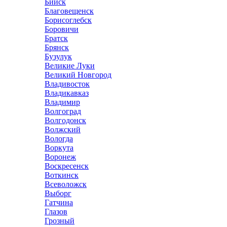
Бийск
Благовещенск
Борисоглебск
Боровичи
Братск
Брянск
Бузулук
Великие Луки
Великий Новгород
Владивосток
Владикавказ
Владимир
Волгоград
Волгодонск
Волжский
Вологда
Воркута
Воронеж
Воскресенск
Воткинск
Всеволожск
Выборг
Гатчина
Глазов
Грозный