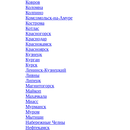
Ковров
Коломна
Колпино
Комсомольск-на-Амуре
Кострома
Котлас
Красногорск
Краснодар
Краснокамск
Красноярск
Кузнецк
Курган
Курск
Ленинск-Кузнецкий
Ливны
Липецк
Магнитогорск
Майкоп
Махачкала
Миасс
Мурманск
Муром
Мытищи
Набережные Челны
Нефтекамск