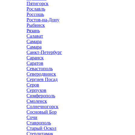
Пятигорск
Рославль
Россошь
Ростов-на-Дону
Рыбинск
Рязань
Салават
Самара
Самара
Санкт-Петербург
Саранск
Саратов
Севастополь
Северодвинск
Сергиев Посад
Серов
Серпухов
Симферополь
Смоленск
Солнечногорск
Сосновый Бор
Сочи
Ставрополь
Старый Оскол
Стерлитамак