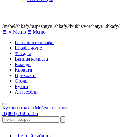
/mebel/shkafy/raspashnye_shkafy/dvukhstvorchatye_shkafy/
☰
✕
Меню
☰
Меню
Распашные шкафы
Шкафы-купе
Фасады
Ванная комната
Комоды
Кровати
Прихожие
Столы
Кухни
Антресоли
Кухни на заказ
Мебель на заказ
8 (800) 700-53-56
Личный кабинет