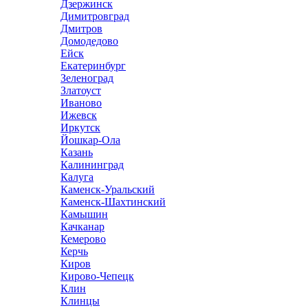
Дзержинск
Димитровград
Дмитров
Домодедово
Ейск
Екатеринбург
Зеленоград
Златоуст
Иваново
Ижевск
Иркутск
Йошкар-Ола
Казань
Калининград
Калуга
Каменск-Уральский
Каменск-Шахтинский
Камышин
Качканар
Кемерово
Керчь
Киров
Кирово-Чепецк
Клин
Клинцы