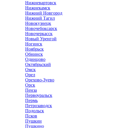
Нижневартовск
Нижнекамск
Нижний Новгород
Нижний Тагил
Новокузнецк
Новочебоксарск
Новочеркасск
Новый Уренгой
Ногинск
Ноябрьск
Обнинск
Одинцово
Октябрьский
Омск
Орел
Орехово-Зуево
Орск
Пенза
Первоуральск
Пермь
Петрозаводск
Подольск
Псков
Пушкин
Пушкино