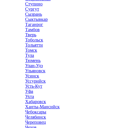
Ступино
Сургут
Сызрань
Сыктывкар
Таганрог
Тамбов
Тверь
Тобольск
Тольятти
Томск
Тула
Тюмень
Улан-Удэ
Ульяновск
Усинск
Уссурийск
Усть-Кут
Уфа
Ухта
Хабаровск
Ханты-Мансийск
Чебоксары
Челябинск
Череповец
Чехов