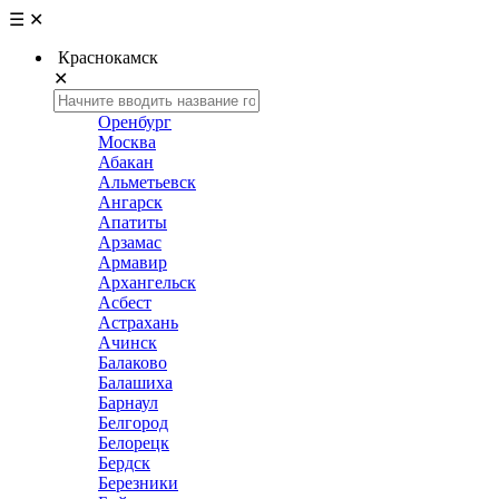
☰
✕
Краснокамск
✕
Оренбург
Москва
Абакан
Альметьевск
Ангарск
Апатиты
Арзамас
Армавир
Архангельск
Асбест
Астрахань
Ачинск
Балаково
Балашиха
Барнаул
Белгород
Белорецк
Бердск
Березники